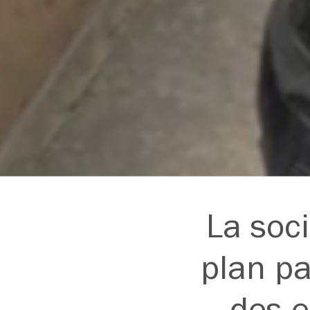
La soci
plan pa