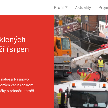
Profil
Aktuality
Proje
sklených
ží (srpen
ř nábřeží Rašínovo
klených kabin (celkem
čočky o průměru téměř