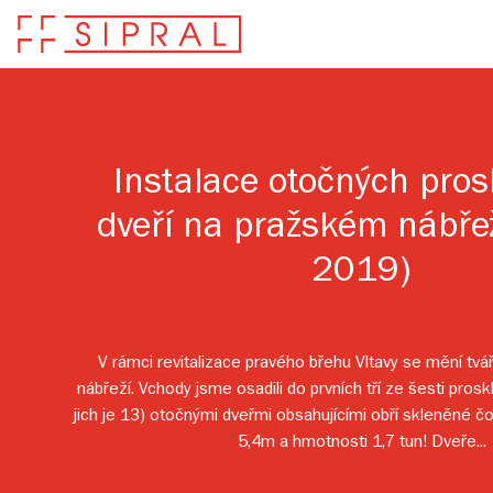
Instalace otočných pro
dveří na pražském nábře
2019)
V rámci revitalizace pravého břehu Vltavy se mění tvá
nábřeží. Vchody jsme osadili do prvních tří ze šesti pros
jich je 13) otočnými dveřmi obsahujícími obří skleněné 
5,4m a hmotnosti 1,7 tun! Dveře...